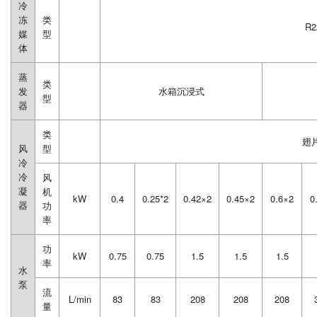
冷
冻
类
R2
媒
型
体
蒸
类
发
水箱沉浸式
型
器
类
翅
风
型
冷
冷
风
凝
机
kW
0.4
0.25*2
0.42×2
0.45×2
0.6×2
0
器
功
率
功
kW
0.75
0.75
1.5
1.5
1.5
率
水
泵
流
L/min
83
83
208
208
208
量