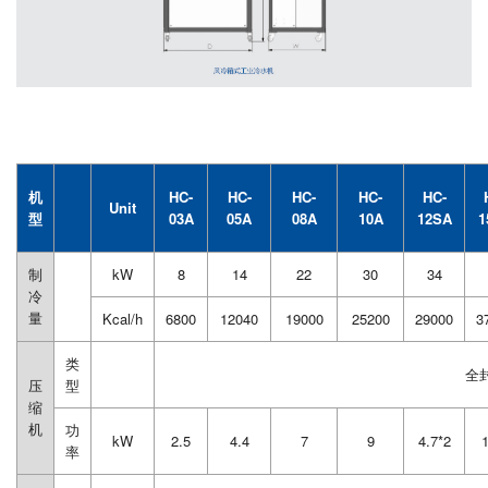
机
HC-
HC-
HC-
HC-
HC-
Unit
型
03A
05A
08A
10A
12SA
1
制
kW
8
14
22
30
34
冷
量
Kcal/h
6800
12040
19000
25200
29000
3
类
全
压
型
缩
机
功
kW
2.5
4.4
7
9
4.7*2
率