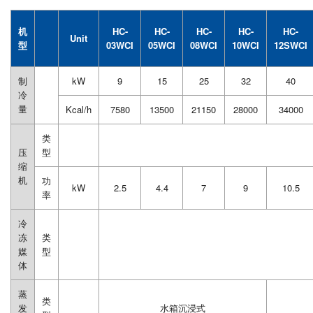
机
HC-
HC-
HC-
HC-
HC-
Unit
型
03WCI
05WCI
08WCI
10WCI
12SWCI
制
kW
9
15
25
32
40
冷
量
Kcal/h
7580
13500
21150
28000
34000
类
压
型
缩
机
功
kW
2.5
4.4
7
9
10.5
率
冷
冻
类
媒
型
体
蒸
类
发
水箱沉浸式