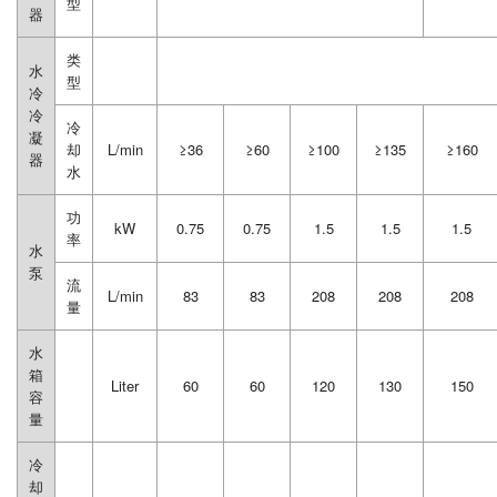
型
器
类
水
型
冷
冷
冷
凝
却
L/min
≥36
≥60
≥100
≥135
≥160
器
水
功
kW
0.75
0.75
1.5
1.5
1.5
率
水
泵
流
L/min
83
83
208
208
208
量
水
箱
Liter
60
60
120
130
150
容
量
冷
却