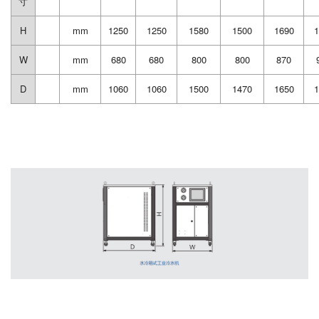
寸
H
mm
1250
1250
1580
1500
1690
1
W
mm
680
680
800
800
870
D
mm
1060
1060
1500
1470
1650
1