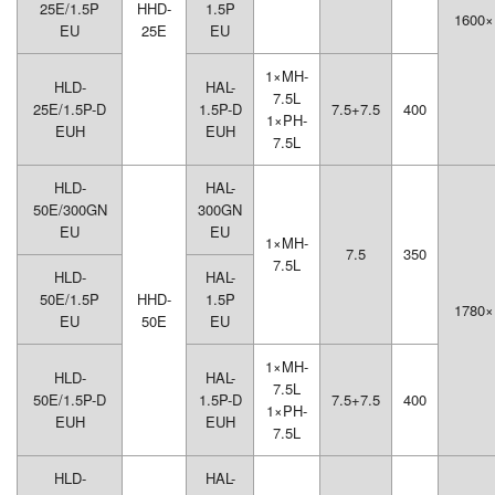
25E/1.5P
HHD-
1.5P
1600×
EU
25E
EU
1×MH-
HLD-
HAL-
7.5L
25E/1.5P-D
1.5P-D
7.5+7.5
400
1×PH-
EUH
EUH
7.5L
HLD-
HAL-
50E/300GN
300GN
EU
EU
1×MH-
7.5
350
7.5L
HLD-
HAL-
50E/1.5P
HHD-
1.5P
1780×
EU
50E
EU
1×MH-
HLD-
HAL-
7.5L
50E/1.5P-D
1.5P-D
7.5+7.5
400
1×PH-
EUH
EUH
7.5L
HLD-
HAL-