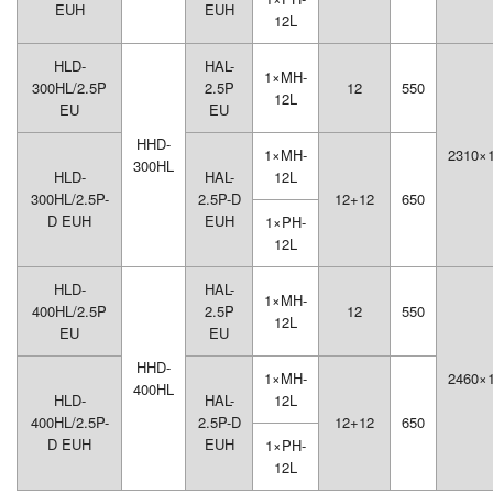
EUH
EUH
12L
HLD-
HAL-
1×MH-
300HL/2.5P
2.5P
12
550
12L
EU
EU
HHD-
1×MH-
2310×
300HL
HLD-
HAL-
12L
300HL/2.5P-
2.5P-D
12+12
650
D EUH
EUH
1×PH-
12L
HLD-
HAL-
1×MH-
400HL/2.5P
2.5P
12
550
12L
EU
EU
HHD-
1×MH-
2460×
400HL
HLD-
HAL-
12L
400HL/2.5P-
2.5P-D
12+12
650
D EUH
EUH
1×PH-
12L