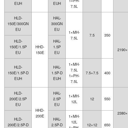
1×PH-
EUH
EUH
7.5L
HLD-
HAL-
150E/300GN
300GN
EU
EU
1×MH-
7.5
350
7.5L
HLD-
HAL-
150E/1.5P
HHD-
1.5P
2190×
EU
150E
EU
1×MH-
HLD-
HAL-
7.5L
150E/1.5P-D
1.5P-D
7.5+7.5
400
1×PH-
EUH
EUH
7.5L
HLD-
HAL-
1×MH-
200E/2.5P
2.5P
12
550
12L
EU
EU
HHD-
2380×
200E
1×MH-
HLD-
HAL-
12L
200E/2.5P-D
2.5P-D
12+12
650
1×PH-