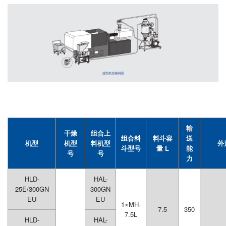
输
干燥
组合上
组合料
料斗容
送
机型
机型
料机型
外
斗型号
量 L
能
号
号
力
HLD-
HAL-
25E/300GN
300GN
EU
EU
1×MH-
7.5
350
7.5L
HLD-
HAL-