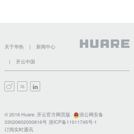
关于华热
|
新闻中心
|
开云中国



© 2016 Huare. 开云官方网页版
浙公网安备
33020602000816号
浙ICP备11011745号-1
订阅实时通讯